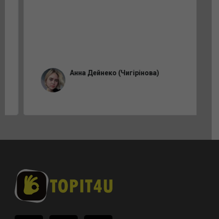
Анна Дейнеко (Чигірінова)